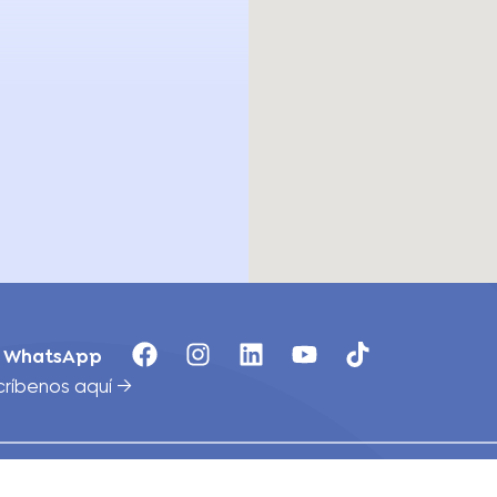
WhatsApp
críbenos aquí →
Locales
Blog