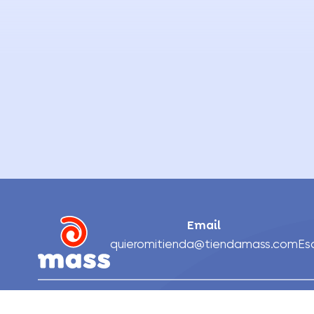
Email
quieromitienda@tiendamass.com
Es
Nosotros