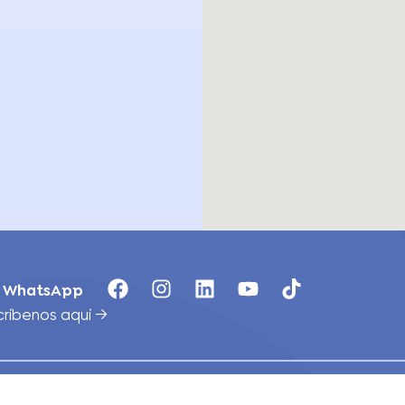
WhatsApp
críbenos aquí →
Locales
Blog