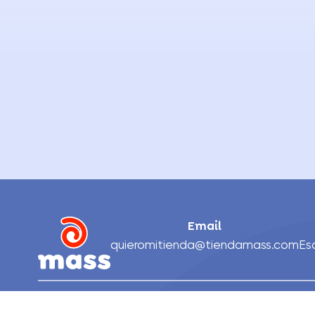
Email
quieromitienda@tiendamass.com
Es
Nosotros