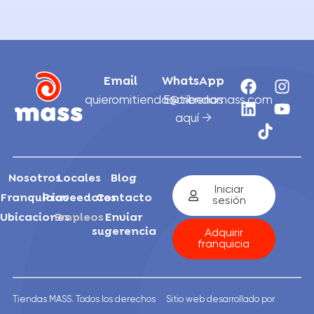
Email
WhatsApp
quieromitienda@tiendamass.com
Escríbenos
aquí →
Nosotros
Locales
Blog
Iniciar
Franquicias
Proveedores
Contacto
sesión
Ubicaciones
Empleos
Enviar
sugerencia
Adquirir
franquicia
Tiendas MASS. Todos los derechos
Sitio web desarrollado por